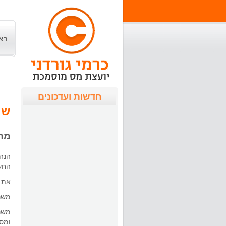
רא
חדשות ועדכונים
שי
מה
הנהל
החש
את ש
משרד
משרד
ומסו